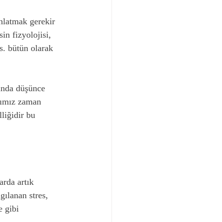
nlatmak gerekir 
in fizyolojisi, 
vs. bütün olarak 
lında düşünce 
ığımız zaman 
liğidir bu 
rda artık 
gılanan stres, 
 gibi 