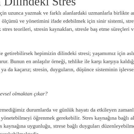
 Dilindeki Stres
için uzunca yazmak ve farklı alanlardaki uzmanlarla birlikte a
, ölçümü ve yönetimini ifade edebilmek için sinir sistemi, stres
 stres teorileri, stresin kaynakları, stresle baş etme süreçleri 
le getirebilirsek hepimizin dilindeki stresi; yaşamımız için as
urur. Bunun en anlaşılır örneği, tehlike ile karşı karşıya kald
ya da kaçarız; stresin, duyguların, düşünce sisteminin işlevsel
levsel olmaktan çıkar?
emediğimiz durumlarda ve günlük hayatı da etkileyen zamanla
i yönetebilmeyi öğrenmek gerekebilir. Stres kaynağına bağlı al
s kaynağına uygunluğu, strese bağlı duyguları düzenleyebilme